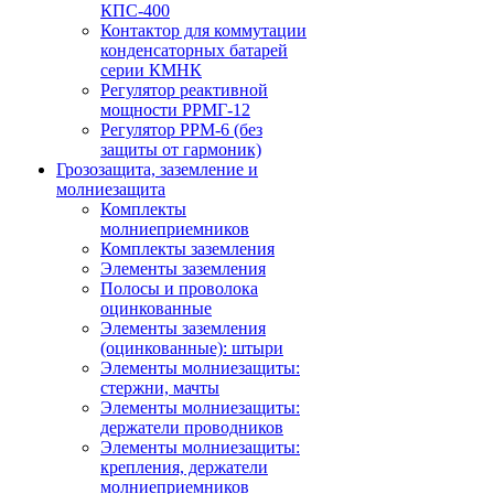
КПС-400
Контактор для коммутации
конденсаторных батарей
серии КМНК
Регулятор реактивной
мощности РРМГ-12
Регулятор РРМ-6 (без
защиты от гармоник)
Грозозащита, заземление и
молниезащита
Комплекты
молниеприемников
Комплекты заземления
Элементы заземления
Полосы и проволока
оцинкованные
Элементы заземления
(оцинкованные): штыри
Элементы молниезащиты:
стержни, мачты
Элементы молниезащиты:
держатели проводников
Элементы молниезащиты:
крепления, держатели
молниеприемников