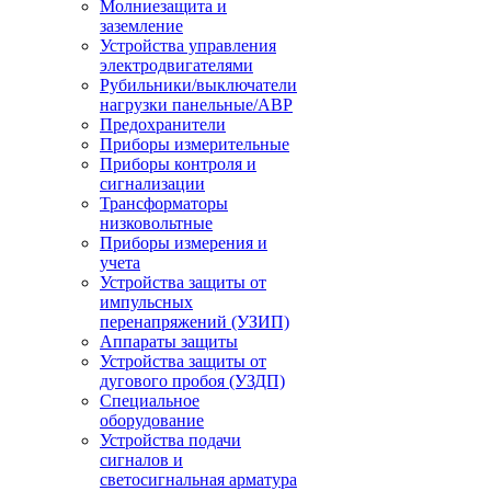
Молниезащита и
заземление
Устройства управления
электродвигателями
Рубильники/выключатели
нагрузки панельные/АВР
Предохранители
Приборы измерительные
Приборы контроля и
сигнализации
Трансформаторы
низковольтные
Приборы измерения и
учета
Устройства защиты от
импульсных
перенапряжений (УЗИП)
Аппараты защиты
Устройства защиты от
дугового пробоя (УЗДП)
Специальное
оборудование
Устройства подачи
сигналов и
светосигнальная арматура