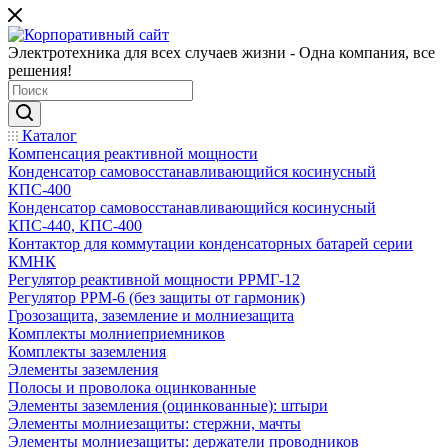
Электротехника для всех случаев жизни - Одна компания, все
решения!
Каталог
Компенсация реактивной мощности
Конденсатор самовосстанавливающийся косинусный
КПС-400
Конденсатор самовосстанавливающийся косинусный
КПС-440, КПС-400
Контактор для коммутации конденсаторных батарей серии
КМНК
Регулятор реактивной мощности РРМГ-12
Регулятор РРМ-6 (без защиты от гармоник)
Грозозащита, заземление и молниезащита
Комплекты молниеприемников
Комплекты заземления
Элементы заземления
Полосы и проволока оцинкованные
Элементы заземления (оцинкованные): штыри
Элементы молниезащиты: стержни, мачты
Элементы молниезащиты: держатели проводников