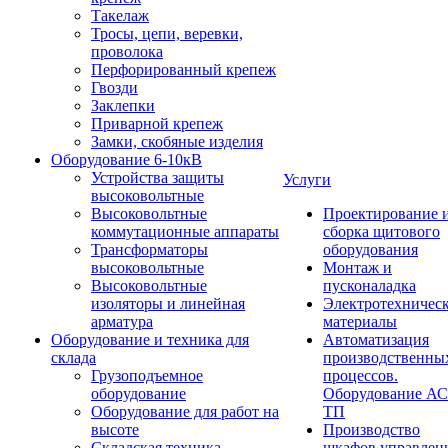
Такелаж
Тросы, цепи, веревки,
проволока
Перфорированный крепеж
Гвозди
Заклепки
Приварной крепеж
Замки, скобяные изделия
Оборудование 6-10кВ
Устройства защиты
Услуги
высоковольтные
Высоковольтные
Проектирование 
коммутационные аппараты
сборка щитового
Трансформаторы
оборудования
высоковольтные
Монтаж и
Высоковольтные
пусконаладка
изоляторы и линейная
Электротехничес
арматура
материалы
Оборудование и техника для
Автоматизация
склада
производственны
Грузоподъемное
процессов.
оборудование
Оборудование А
Оборудование для работ на
ТП
высоте
Производство
Складская техника
шкафов управлен