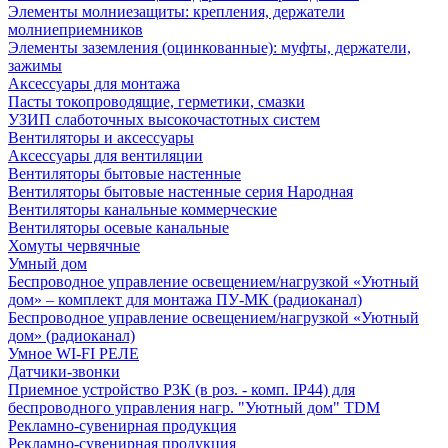
Элементы молниезащиты: крепления, держатели
молниеприемников
Элементы заземления (оцинкованные): муфты, держатели,
зажимы
Аксессуары для монтажа
Пасты токопроводящие, герметики, смазки
УЗИП слаботочных высокочастотных систем
Вентиляторы и аксессуары
Аксессуары для вентиляции
Вентиляторы бытовые настенные
Вентиляторы бытовые настенные серия Народная
Вентиляторы канальные коммерческие
Вентиляторы осевые канальные
Хомуты червячные
Умный дом
Беспроводное управление освещением/нагрузкой «Уютный
дом» – комплект для монтажа ПУ-МК (радиоканал)
Беспроводное управление освещением/нагрузкой «Уютный
дом» (радиоканал)
Умное WI-FI РЕЛЕ
Датчики-звонки
Приемное устройство Р3К (в роз. - комп. IP44) для
беспроводного управления нагр. "Уютный дом" TDM
Рекламно-сувенирная продукция
Рекламно-сувенирная продукция