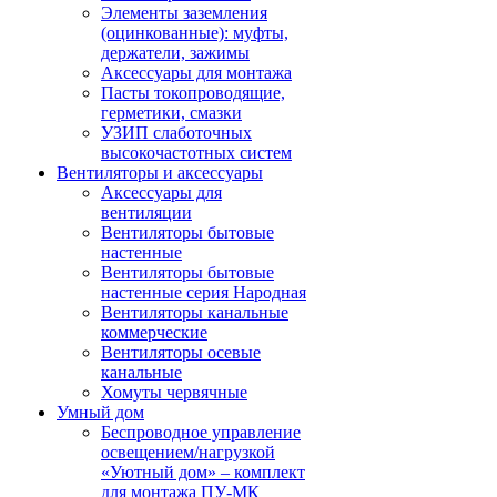
Элементы заземления
(оцинкованные): муфты,
держатели, зажимы
Аксессуары для монтажа
Пасты токопроводящие,
герметики, смазки
УЗИП слаботочных
высокочастотных систем
Вентиляторы и аксессуары
Аксессуары для
вентиляции
Вентиляторы бытовые
настенные
Вентиляторы бытовые
настенные серия Народная
Вентиляторы канальные
коммерческие
Вентиляторы осевые
канальные
Хомуты червячные
Умный дом
Беспроводное управление
освещением/нагрузкой
«Уютный дом» – комплект
для монтажа ПУ-МК