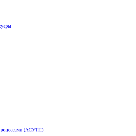
суары
процессами (АСУТП)