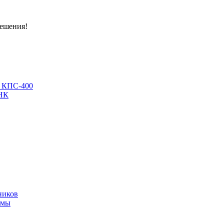
решения!
, КПС-400
МНК
ников
имы