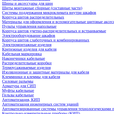
Шины и аксессуары для шин
Щиты монтажные сборные (составные части)
Системы поддержания микроклимата внутри шкафов
Корпуса щитов распределительных
Материалы для оформления и вспомогательные щитовые аксес
Пульты управления напольные
Корпуса щитов учетно-распределительных и встраиваемые
Электрооборудование шкафов
Корпуса щитов слаботочных и комбинированных
Электромонтажные изделия
Крепежные изделия для кабеля
Кабельная маркировка
Наконечники кабельные
Распределительные коробки
Термоусаживаемые изделия
Изоляционные и защитные материалы для кабеля
Клеммники и клеммы для кабеля
Силовые разъемы
Арматура для СИП
Муфты кабельные
Гильзы кабельные
Автоматизация, КИП
Автоматизация инженерных систем зданий
Автоматизированные системы управления технологическими 
Контрольно-измерительные приборы (КИП)