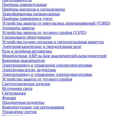
Приборы измерительные
Приборы контроля и сигнализации
Трансформаторы низковольтные
Приборы измерения и учета
Устройства защиты от импульсных перенапряжений (УЗИП)
Аппараты защиты
Устройства защиты от дугового пробоя (УЗДП)
Специальное оборудование
Устройства подачи сигналов и светосигнальная арматура
Электромеханические и твердотельные реле
Реле и релейная автоматика
Моноблочные АВР на базе выключателей-разъединителей
Концевые выключатели
Электропривод и управления электродвигателями
Электродвигатели, редукторы
Электропривод и управление электродвигателями
Устройства защиты от дугового пробоя
Светотехнические изделия
Источники света
Светильники
Фонари
Праздничная подсветка
Комплектующие для светильников
Управление светом