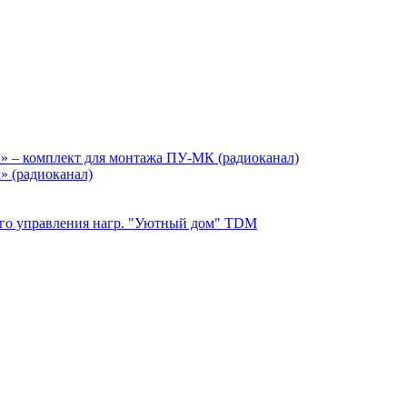
» – комплект для монтажа ПУ-МК (радиоканал)
» (радиоканал)
ного управления нагр. "Уютный дом" TDM