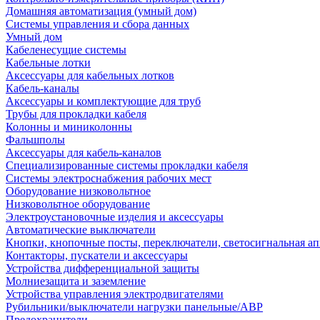
Домашняя автоматизация (умный дом)
Системы управления и сбора данных
Умный дом
Кабеленесущие системы
Кабельные лотки
Аксессуары для кабельных лотков
Кабель-каналы
Аксессуары и комплектующие для труб
Трубы для прокладки кабеля
Колонны и миниколонны
Фальшполы
Аксессуары для кабель-каналов
Специализированные системы прокладки кабеля
Системы электроснабжения рабочих мест
Оборудование низковольтное
Низковольтное оборудование
Электроустановочные изделия и аксессуары
Автоматические выключатели
Кнопки, кнопочные посты, переключатели, светосигнальная ап
Контакторы, пускатели и аксессуары
Устройства дифференциальной защиты
Молниезащита и заземление
Устройства управления электродвигателями
Рубильники/выключатели нагрузки панельные/АВР
Предохранители