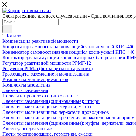
Электротехника для всех случаев жизни - Одна компания, все 
Каталог
Компенсация реактивной мощности
Конденсатор самовосстанавливающийся косинусный КПС-400
Конденсатор самовосстанавливающийся косинусный КПС-440
Контактор для коммутации конденсаторных батарей серии К
Регулятор реактивной мощности РРМГ-12
Регулятор РРМ-6 (без защиты от гармоник)
Грозозащита, заземление и молниезащита
Комплекты молниеприемников
Комплекты заземления
Элементы заземления
Полосы и проволока оцинкованные
Элементы заземления (оцинкованные): штыри
Элементы молниезащиты: стержни, мачты
Элементы молниезащиты: держатели проводников
Элементы молниезащиты: крепления, держатели молниеприем
Элементы заземления (оцинкованные): муфты, держатели, заж
Аксессуары для монтажа
Пасты токопроводящие, герметики, смазки