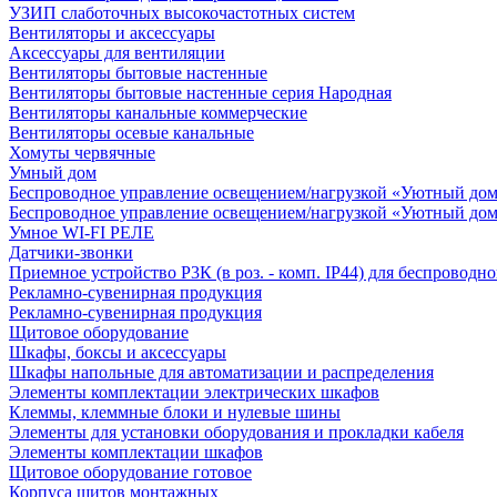
УЗИП слаботочных высокочастотных систем
Вентиляторы и аксессуары
Аксессуары для вентиляции
Вентиляторы бытовые настенные
Вентиляторы бытовые настенные серия Народная
Вентиляторы канальные коммерческие
Вентиляторы осевые канальные
Хомуты червячные
Умный дом
Беспроводное управление освещением/нагрузкой «Уютный дом
Беспроводное управление освещением/нагрузкой «Уютный дом
Умное WI-FI РЕЛЕ
Датчики-звонки
Приемное устройство Р3К (в роз. - комп. IP44) для беспровод
Рекламно-сувенирная продукция
Рекламно-сувенирная продукция
Щитовое оборудование
Шкафы, боксы и аксессуары
Шкафы напольные для автоматизации и распределения
Элементы комплектации электрических шкафов
Клеммы, клеммные блоки и нулевые шины
Элементы для установки оборудования и прокладки кабеля
Элементы комплектации шкафов
Щитовое оборудование готовое
Корпуса щитов монтажных