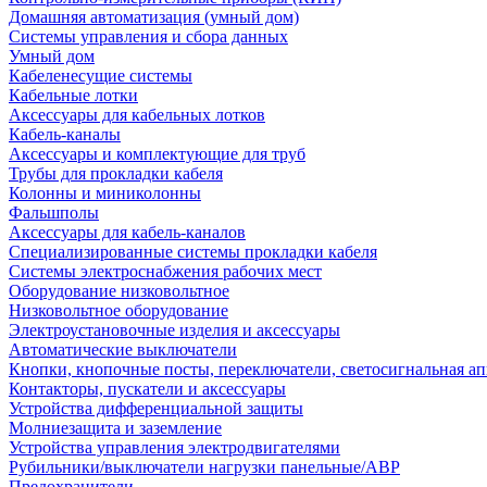
Домашняя автоматизация (умный дом)
Системы управления и сбора данных
Умный дом
Кабеленесущие системы
Кабельные лотки
Аксессуары для кабельных лотков
Кабель-каналы
Аксессуары и комплектующие для труб
Трубы для прокладки кабеля
Колонны и миниколонны
Фальшполы
Аксессуары для кабель-каналов
Специализированные системы прокладки кабеля
Системы электроснабжения рабочих мест
Оборудование низковольтное
Низковольтное оборудование
Электроустановочные изделия и аксессуары
Автоматические выключатели
Кнопки, кнопочные посты, переключатели, светосигнальная ап
Контакторы, пускатели и аксессуары
Устройства дифференциальной защиты
Молниезащита и заземление
Устройства управления электродвигателями
Рубильники/выключатели нагрузки панельные/АВР
Предохранители