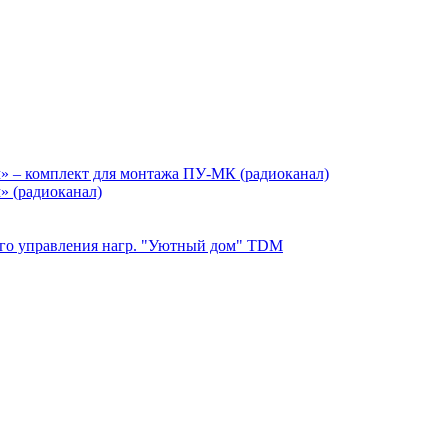
» – комплект для монтажа ПУ-МК (радиоканал)
» (радиоканал)
ного управления нагр. "Уютный дом" TDM