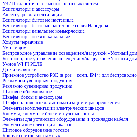
УЗИП слаботочных высокочастотных систем
Вентиляторы и аксессуары
Аксессуары для вентиляции
Вентиляторы бытовые настенные
Вентиляторы бытовые настенные серия Народная
Вентиляторы канальные коммерческие
Вентиляторы осевые канальные
Хомуты червячные
Умный дом
Беспроводное управление освещением/нагрузкой «Уютный дом
Беспроводное управление освещением/нагрузкой «Уютный дом
Умное WI-FI РЕЛЕ
Датчики-звонки
Приемное устройство Р3К (в роз. - комп. IP44) для беспровод
Рекламно-сувенирная продукция
Рекламно-сувенирная продукция
Щитовое оборудование
Шкафы, боксы и аксессуары
Шкафы напольные для автоматизации и распределения
Элементы комплектации электрических шкафов
Клеммы, клеммные блоки и нулевые шины
Элементы для установки оборудования и прокладки кабеля
Элементы комплектации шкафов
Щитовое оборудование готовое
Корпуса щитов монтажных