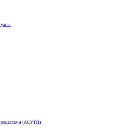
суары
процессами (АСУТП)