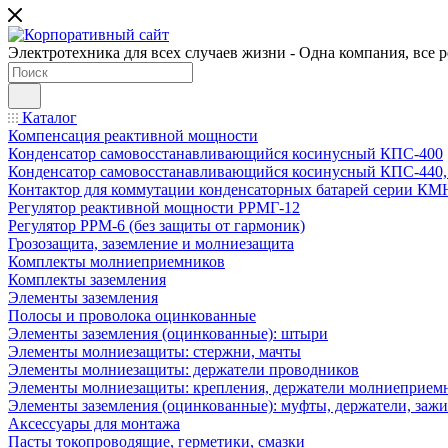
Электротехника для всех случаев жизни - Одна компания, все 
Каталог
Компенсация реактивной мощности
Конденсатор самовосстанавливающийся косинусный КПС-400
Конденсатор самовосстанавливающийся косинусный КПС-440
Контактор для коммутации конденсаторных батарей серии К
Регулятор реактивной мощности РРМГ-12
Регулятор РРМ-6 (без защиты от гармоник)
Грозозащита, заземление и молниезащита
Комплекты молниеприемников
Комплекты заземления
Элементы заземления
Полосы и проволока оцинкованные
Элементы заземления (оцинкованные): штыри
Элементы молниезащиты: стержни, мачты
Элементы молниезащиты: держатели проводников
Элементы молниезащиты: крепления, держатели молниеприем
Элементы заземления (оцинкованные): муфты, держатели, заж
Аксессуары для монтажа
Пасты токопроводящие, герметики, смазки