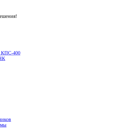
решения!
, КПС-400
МНК
ников
имы