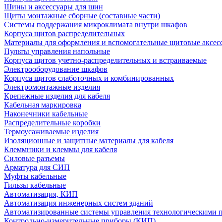
Шины и аксессуары для шин
Щиты монтажные сборные (составные части)
Системы поддержания микроклимата внутри шкафов
Корпуса щитов распределительных
Материалы для оформления и вспомогательные щитовые аксес
Пульты управления напольные
Корпуса щитов учетно-распределительных и встраиваемые
Электрооборудование шкафов
Корпуса щитов слаботочных и комбинированных
Электромонтажные изделия
Крепежные изделия для кабеля
Кабельная маркировка
Наконечники кабельные
Распределительные коробки
Термоусаживаемые изделия
Изоляционные и защитные материалы для кабеля
Клеммники и клеммы для кабеля
Силовые разъемы
Арматура для СИП
Муфты кабельные
Гильзы кабельные
Автоматизация, КИП
Автоматизация инженерных систем зданий
Автоматизированные системы управления технологическими 
Контрольно-измерительные приборы (КИП)