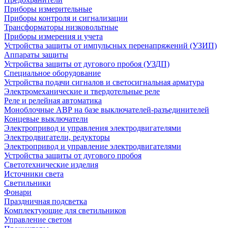
Приборы измерительные
Приборы контроля и сигнализации
Трансформаторы низковольтные
Приборы измерения и учета
Устройства защиты от импульсных перенапряжений (УЗИП)
Аппараты защиты
Устройства защиты от дугового пробоя (УЗДП)
Специальное оборудование
Устройства подачи сигналов и светосигнальная арматура
Электромеханические и твердотельные реле
Реле и релейная автоматика
Моноблочные АВР на базе выключателей-разъединителей
Концевые выключатели
Электропривод и управления электродвигателями
Электродвигатели, редукторы
Электропривод и управление электродвигателями
Устройства защиты от дугового пробоя
Светотехнические изделия
Источники света
Светильники
Фонари
Праздничная подсветка
Комплектующие для светильников
Управление светом