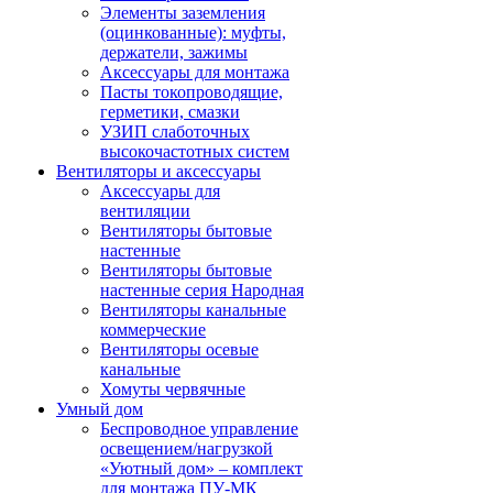
Элементы заземления
(оцинкованные): муфты,
держатели, зажимы
Аксессуары для монтажа
Пасты токопроводящие,
герметики, смазки
УЗИП слаботочных
высокочастотных систем
Вентиляторы и аксессуары
Аксессуары для
вентиляции
Вентиляторы бытовые
настенные
Вентиляторы бытовые
настенные серия Народная
Вентиляторы канальные
коммерческие
Вентиляторы осевые
канальные
Хомуты червячные
Умный дом
Беспроводное управление
освещением/нагрузкой
«Уютный дом» – комплект
для монтажа ПУ-МК