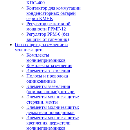
КПС-400
Контактор для коммутации
конденсаторных батарей
серии КМНК
Регулятор реактивной
мощности РРМГ-12
Регулятор РРМ-6 (без
защиты от гармоник)
Грозозащита, заземление и
молниезащита
Комплекты
молниеприемников
Комплекты заземления
Элементы заземления
Полосы и проволока
оцинкованные
Элементы заземления
(оцинкованные): штыри
Элементы молниезащиты:
стержни, мачты
Элементы молниезащиты:
держатели проводников
Элементы молниезащиты:
крепления, держатели
молниеприемников