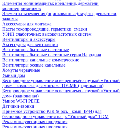
Элементы молниезащиты: крепления, держатели
молниеприемников
Элементы заземления (оцинкованные): муфты, держатели,
зажимы
Аксессуары для монтажа
Пасты токопроводящие, герметики, смазки
УЗИП слаботочных высокочастотных систем
Вентиляторы и аксессуары
Аксессуары для вентиляции
Вентиляторы бытовые настенные
Вентиляторы бытовые настенные серия Народная
Вентиляторы канальные коммерческие
Вентиляторы осевые канальные
Хомуты червячные
Умный дом
Беспроводное управление освещением/нагрузкой «Уютный
дом» – комплект для монтажа ПУ-МК (радиоканал)
Беспроводное управление освещением/нагрузкой «Уютный
дом» (радиоканал)
Умное WI-FI РЕЛЕ
Датчики-звонки
Приемное устройство Р3К (в роз. - комп. IP44) для
беспроводного управления нагр. "Уютный дом" TDM
Рекламно-сувенирная продукция
Рекламно-сувенирная продукция