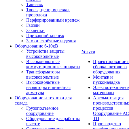
Такелаж
Тросы, цепи, веревки,
проволока
Перфорированный крепеж
Гвозди
Заклепки
Приварной крепеж
Замки, скобяные изделия
Оборудование 6-10кВ
Устройства защиты
Услуги
высоковольтные
Высоковольтные
Проектирование 
коммутационные аппараты
сборка щитового
Трансформаторы
оборудования
высоковольтные
Монтаж и
Высоковольтные
пусконаладка
изоляторы и линейная
Электротехничес
арматура
материалы
Оборудование и техника для
Автоматизация
склада
производственны
Грузоподъемное
процессов.
оборудование
Оборудование А
Оборудование для работ на
ТП
высоте
Производство
Складская техника
шкафов управлен