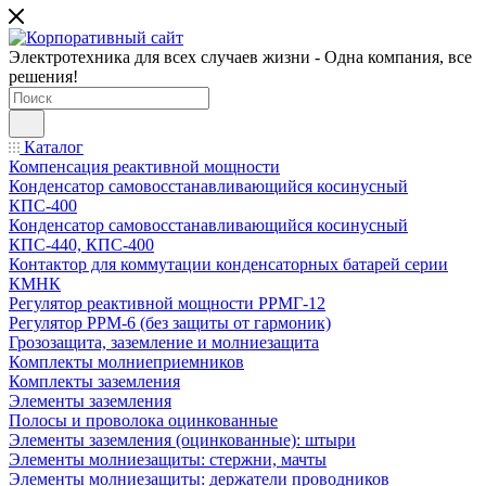
Электротехника для всех случаев жизни - Одна компания, все
решения!
Каталог
Компенсация реактивной мощности
Конденсатор самовосстанавливающийся косинусный
КПС-400
Конденсатор самовосстанавливающийся косинусный
КПС-440, КПС-400
Контактор для коммутации конденсаторных батарей серии
КМНК
Регулятор реактивной мощности РРМГ-12
Регулятор РРМ-6 (без защиты от гармоник)
Грозозащита, заземление и молниезащита
Комплекты молниеприемников
Комплекты заземления
Элементы заземления
Полосы и проволока оцинкованные
Элементы заземления (оцинкованные): штыри
Элементы молниезащиты: стержни, мачты
Элементы молниезащиты: держатели проводников