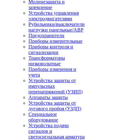
Молниезащита и
заземление
Устройства управления
электродвигателями
Рубильники/выключатели
нагрузки панельные/АВР
Предохранители
Приборы измерительные
Приборы контроля и
сигнализации
Трансформаторы
низковольтные
Приборы измерения и
учета
Устройства защиты от
импульсных
перенапряжений (УЗИП)
Аппараты защиты
Устройства защиты от
дугового пробоя (УЗДП)
Специальное
оборудование
Устройства подачи
сигналов и
светосигнальная арматура